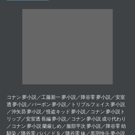
コナン 夢小説／工藤新一 夢小説／降谷零 夢小説／安室
透 夢小説／バーボン 夢小説／トリプルフェイス 夢小説
／沖矢昴 夢小説／怪盗キッド 夢小説／コナン 夢小説ト
リップ／安室透 長編 夢小説／コナン 夢小説 成り代わり
／コナン 夢小説 蘭厳しめ／服部平次 夢小説／降谷零 幼
馴染／降谷零 パパ／ドＳ／降谷零 妹／黒羽快斗 夢小説