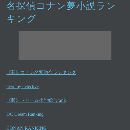
名探偵コナン夢小説ラン
コ
ン
キング
テ
ン
ツ
へ
ス
キ
ッ
プ
《新》コナン名変総合ランキング
dear my detective
《新》ドリーム小説総合rank
DC Dream Ranking
CONAN RANKING